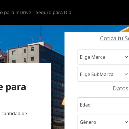
o para InDrive
Seguro para Didi
Cotiza tu 
e para
Datos
 cantidad de