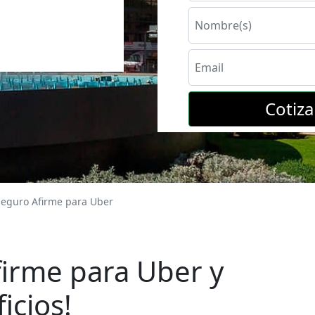
Cotiz
Seguro Afirme para Uber
firme para Uber y
icios!