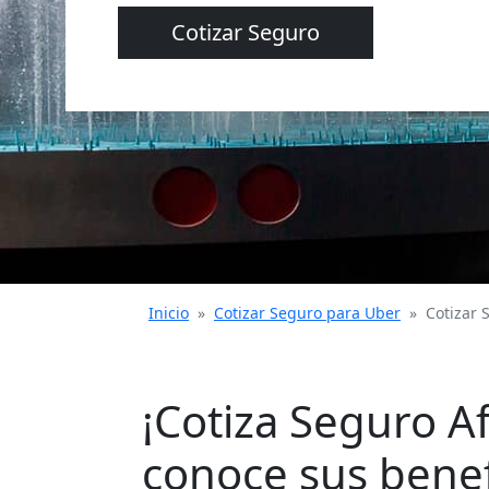
Cotizar Seguro
Inicio
»
Cotizar Seguro para Uber
»
Cotizar 
¡Cotiza Seguro A
conoce sus benef