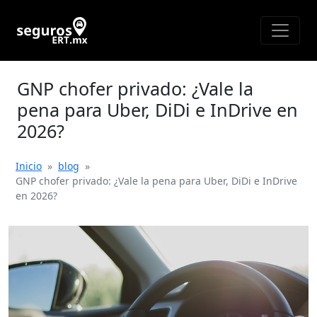
GNP chofer privado: ¿Vale la
pena para Uber, DiDi e InDrive en
2026?
Inicio
»
blog
»
GNP chofer privado: ¿Vale la pena para Uber, DiDi e InDrive
en 2026?