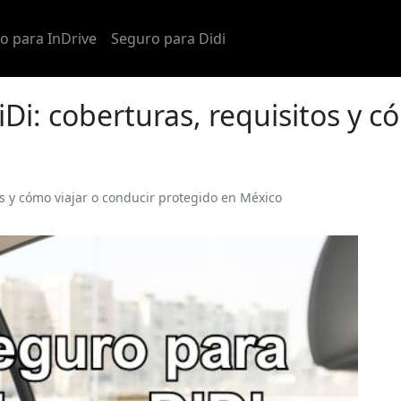
o para InDrive
Seguro para Didi
Di: coberturas, requisitos y c
os y cómo viajar o conducir protegido en México