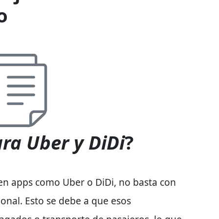
o
ra Uber y DiDi
?
en
apps
como Uber o DiDi
, no basta con
ional. Esto se debe a que esos