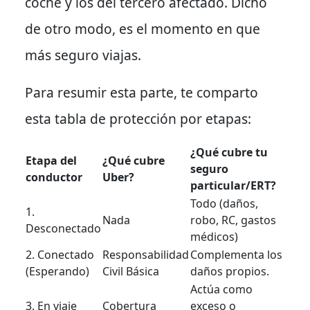
coche y los del tercero afectado.
Dicho
de otro modo
, es el momento en que
más seguro viajas.
Para resumir
esta parte, te comparto
esta tabla de protección por etapas:
¿Qué cubre tu
Etapa del
¿Qué cubre
seguro
conductor
Uber?
particular/ERT?
Todo (daños,
1.
Nada
robo, RC, gastos
Desconectado
médicos)
2. Conectado
Responsabilidad
Complementa los
(Esperando)
Civil Básica
daños propios.
Actúa como
3. En viaje
Cobertura
exceso o