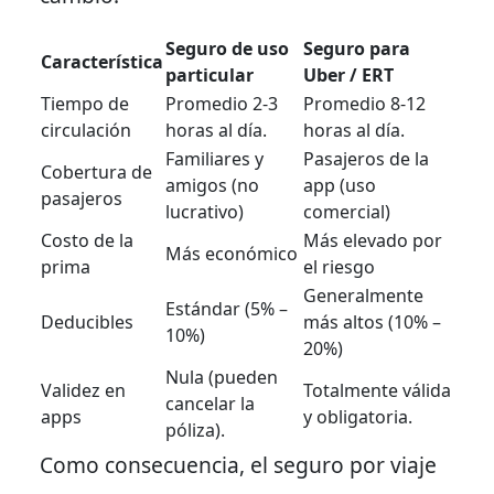
Seguro de uso
Seguro para
Característica
particular
Uber / ERT
Tiempo de
Promedio 2-3
Promedio 8-12
circulación
horas al día.
horas al día.
Familiares y
Pasajeros de la
Cobertura de
amigos (no
app (uso
pasajeros
lucrativo)
comercial)
Costo de la
Más elevado por
Más económico
prima
el riesgo
Generalmente
Estándar (5% –
Deducibles
más altos (10% –
10%)
20%)
Nula (pueden
Validez en
Totalmente válida
cancelar la
apps
y obligatoria.
póliza).
Como consecuencia
, el seguro por viaje