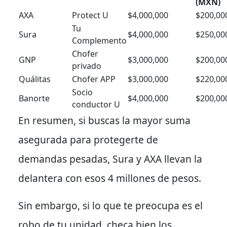
(MXN)
AXA
Protect U
$4,000,000
$200,00
Tu
Sura
$4,000,000
$250,00
Complemento
Chofer
GNP
$3,000,000
$200,00
privado
Quálitas
Chofer APP
$3,000,000
$220,00
Socio
Banorte
$4,000,000
$200,00
conductor U
En resumen
, si buscas la mayor suma
asegurada para protegerte de
demandas pesadas, Sura y AXA llevan la
delantera con esos 4 millones de pesos.
Sin embargo
, si lo que te preocupa es el
robo de tu unidad, checa bien los