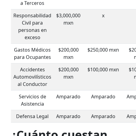
a Terceros
Responsabilidad
$3,000,000
x
Civil para
mxn
personas en
exceso
Gastos Médicos
$200,000
$250,000 mxn
$2
para Ocupantes
mxn
Accidentes
$200,000
$100,000 mxn
$1
Automovilísticos
mxn
al Conductor
Servicios de
Amparado
Amparado
Amp
Asistencia
Defensa Legal
Amparado
Amparado
Amp
¿Cuánto cuestan