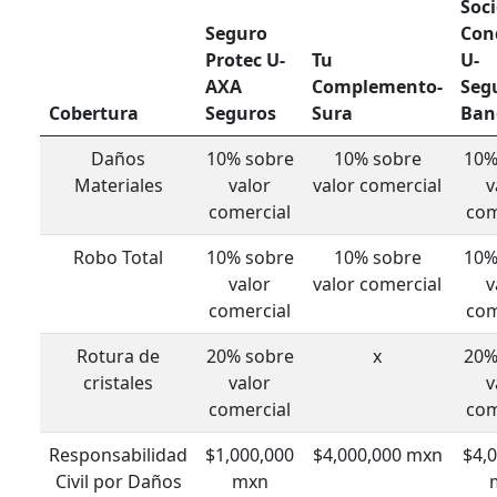
Soc
Seguro
Con
Protec U-
Tu
U-
AXA
Complemento-
Seg
Cobertura
Seguros
Sura
Ban
Daños
10% sobre
10% sobre
10%
Materiales
valor
valor comercial
v
comercial
com
Robo Total
10% sobre
10% sobre
10%
valor
valor comercial
v
comercial
com
Rotura de
20% sobre
x
20%
cristales
valor
v
comercial
com
Responsabilidad
$1,000,000
$4,000,000 mxn
$4,
Civil por Daños
mxn